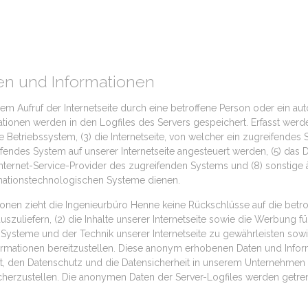
en und Informationen
edem Aufruf der Internetseite durch eine betroffene Person oder ein a
ationen werden in den Logfiles des Servers gespeichert. Erfasst wer
etriebssystem, (3) die Internetseite, von welcher ein zugreifendes 
fendes System auf unserer Internetseite angesteuert werden, (5) das Da
r Internet-Service-Provider des zugreifenden Systems und (8) sonstige
rmationstechnologischen Systeme dienen.
onen zieht die Ingenieurbüro Henne keine Rückschlüsse auf die betr
 auszuliefern, (2) die Inhalte unserer Internetseite sowie die Werbung f
 Systeme und der Technik unserer Internetseite zu gewährleisten sowi
formationen bereitzustellen. Diese anonym erhobenen Daten und Inf
tet, den Datenschutz und die Datensicherheit in unserem Unternehmen 
herzustellen. Die anonymen Daten der Server-Logfiles werden getren