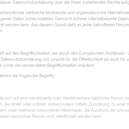
 dieser Datenschutzerklärung über die ihnen zustehenden Rechte aufg
Verantwortlicher zahlreiche technische und organisatorische Maßnahm
ogenen Daten sicherzustellen. Dennoch können Internetbasierte Date
stet werden kann. Aus diesem Grund steht es jeder betroffenen Person
n.
t auf den Begrifflichkeiten, die durch den Europäischen Richtlinie
enschutzerklärung soll sowohl für die Öffentlichkeit als auch für 
 vorab die verwendeten Begrifflichkeiten erläutern.
derem die folgenden Begriffe:
 sich auf eine identifizierte oder identifizierbare natürliche Person 
hen, die direkt oder indirekt, insbesondere mittels Zuordnung zu ei
inem oder mehreren besonderen Merkmalen, die Ausdruck der physis
dieser natürlichen Person sind, identifiziert werden kann.