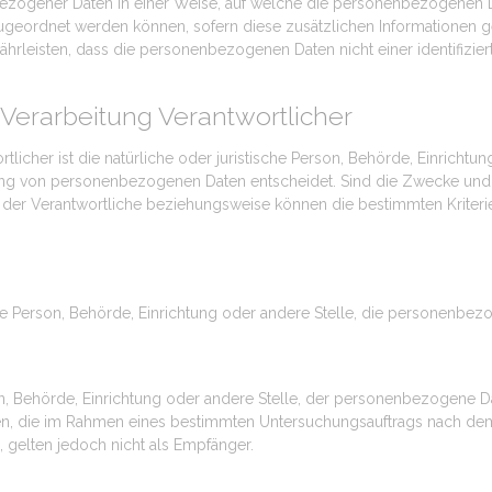
ezogener Daten in einer Weise, auf welche die personenbezogenen D
 zugeordnet werden können, sofern diese zusätzlichen Informationen
rleisten, dass die personenbezogenen Daten nicht einer identifiziert
e Verarbeitung Verantwortlicher
tlicher ist die natürliche oder juristische Person, Behörde, Einrichtu
ung von personenbezogenen Daten entscheidet. Sind die Zwecke und M
n der Verantwortliche beziehungsweise können die bestimmten Krit
ische Person, Behörde, Einrichtung oder andere Stelle, die personenbez
son, Behörde, Einrichtung oder andere Stelle, der personenbezogene 
rden, die im Rahmen eines bestimmten Untersuchungsauftrags nach de
gelten jedoch nicht als Empfänger.