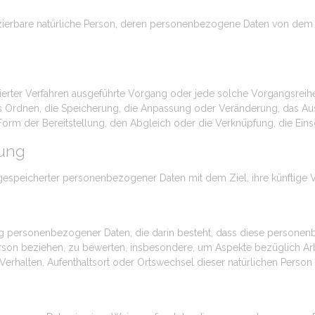
tifizierbare natürliche Person, deren personenbezogene Daten von dem 
atisierter Verfahren ausgeführte Vorgang oder jede solche Vorgang
das Ordnen, die Speicherung, die Anpassung oder Veränderung, das A
Form der Bereitstellung, den Abgleich oder die Verknüpfung, die Ein
tung
 gespeicherter personenbezogener Daten mit dem Ziel, ihre künftige 
eitung personenbezogener Daten, die darin besteht, dass diese pers
erson beziehen, zu bewerten, insbesondere, um Aspekte bezüglich Arbe
, Verhalten, Aufenthaltsort oder Ortswechsel dieser natürlichen Perso