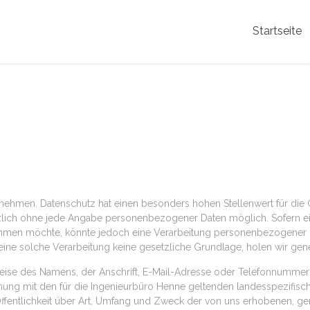
Startseite
rnehmen. Datenschutz hat einen besonders hohen Stellenwert für die
ätzlich ohne jede Angabe personenbezogener Daten möglich. Sofern e
hmen möchte, könnte jedoch eine Verarbeitung personenbezogener Da
ne solche Verarbeitung keine gesetzliche Grundlage, holen wir gener
se des Namens, der Anschrift, E-Mail-Adresse oder Telefonnummer ei
ng mit den für die Ingenieurbüro Henne geltenden landesspezifisc
fentlichkeit über Art, Umfang und Zweck der von uns erhobenen, g