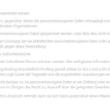
verarbeitet werden
rn, gegenüber denen die personenbezogenen Daten offengelegt wor
ationalen Organisationen
ersonenbezogenen Daten gespeichert werden, oder, falls dies nicht mög
der Löschung der sie betreffenden personenbezogenen Daten oder a
ts gegen diese Verarbeitung
r Aufsichtsbehörde
er betroffenen Person erhoben werden: Alle verfügbaren Information
ngsfindung einschließlich Profiling gemäß Artikel 22 Abs.1 und 4 DS
erte Logik sowie die Tragweite und die angestrebten Auswirkungen ein
echt darüber zu, ob personenbezogene Daten an ein Drittland oder an e
 Person im Übrigen das Recht zu, Auskunft über die geeigneten Garant
t in Anspruch nehmen, kann sie sich hierzu jederzeit an einen Mitarb