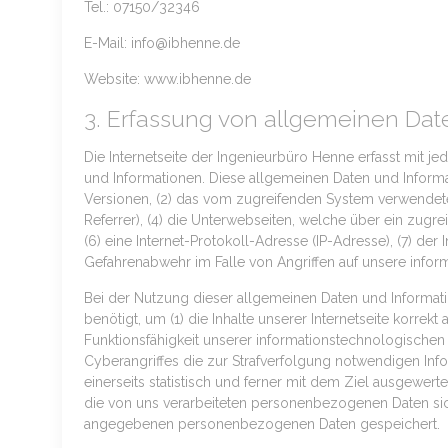
Tel.: 07150/32346
E-Mail: info@ibhenne.de
Website: www.ibhenne.de
3. Erfassung von allgemeinen Dat
Die Internetseite der Ingenieurbüro Henne erfasst mit j
und Informationen. Diese allgemeinen Daten und Inform
Versionen, (2) das vom zugreifenden System verwendete B
Referrer), (4) die Unterwebseiten, welche über ein zugrei
(6) eine Internet-Protokoll-Adresse (IP-Adresse), (7) de
Gefahrenabwehr im Falle von Angriffen auf unsere info
Bei der Nutzung dieser allgemeinen Daten und Informati
benötigt, um (1) die Inhalte unserer Internetseite korrekt
Funktionsfähigkeit unserer informationstechnologischen
Cyberangriffes die zur Strafverfolgung notwendigen In
einerseits statistisch und ferner mit dem Ziel ausgewer
die von uns verarbeiteten personenbezogenen Daten sic
angegebenen personenbezogenen Daten gespeichert.