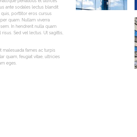
 natoque penatibus et ultrices
isus ante sodales lectus blandit
quis, porttitor eros cursus
rper quam. Nullam viverra
 sem. In hendrerit nulla quam
sus. Sed vel lectus. Ut sagittis,
et malesuada fames ac turpis
r quam, feugiat vitae, ultricies
uam eges.