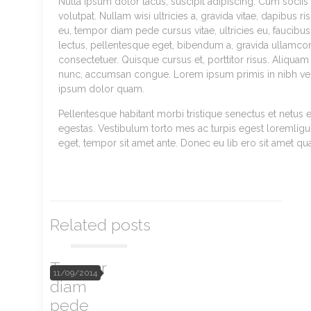
Nulla ipsum dolor lacus, suscipit adipiscing. Cum sociis
volutpat. Nullam wisi ultricies a, gravida vitae, dapibus r
eu, tempor diam pede cursus vitae, ultricies eu, faucibus 
lectus, pellentesque eget, bibendum a, gravida ullamco
consectetuer. Quisque cursus et, porttitor risus. Aliquam
nunc, accumsan congue. Lorem ipsum primis in nibh vel ri
ipsum dolor quam.
Pellentesque habitant morbi tristique senectus et netus 
egestas. Vestibulum torto mes ac turpis egest loremligula
eget, tempor sit amet ante. Donec eu lib ero sit amet q
Related posts
Tempor
11/09/2014
diam
pede